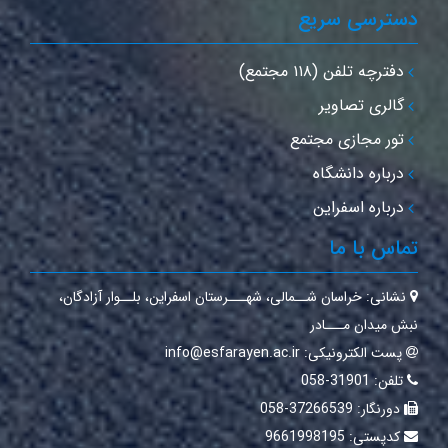
دسترسی سریع
دفترچه تلفن (۱۱۸ مجتمع)
گالری تصاویر
تور مجازی مجتمع
درباره دانشگاه
درباره اسفراین
تماس با ما
نشانی:
خراسان شــمالی‌، شهـــرستان اسفراین‌، بلــوار آزادگان،
نبش میدان مـــادر
پست الکترونیکی:
info@esfarayen.ac.ir
تلفن:
31901-058
دورنگار:
37266539-058
کدپستی:
9661998195